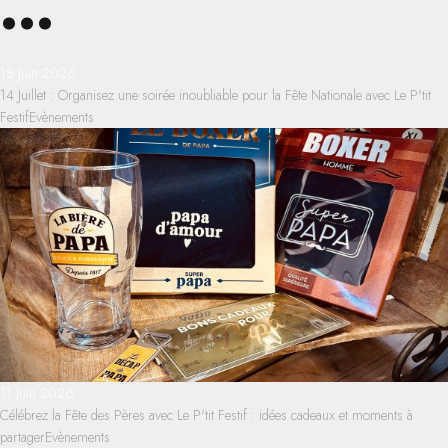
...
18 Juin 2026
14 Juillet : Organisez une soirée inoubliable pour la Fête Nationale avec Le P'tit
Festif
Evènements
11 Juin 2026
Célébrez la Fête des Pères avec Le P'tit Festif : idées cadeaux et moments à
partager
Evènements