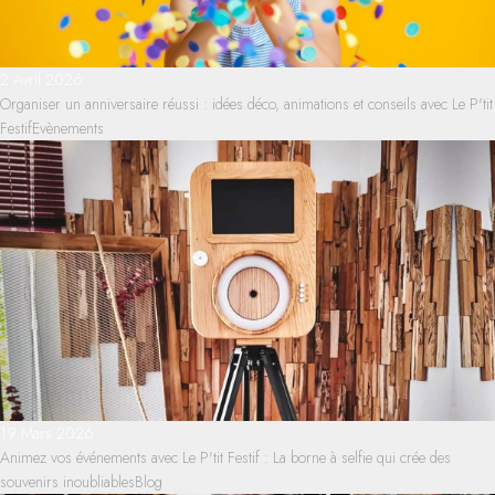
2 Avril 2026
Organiser un anniversaire réussi : idées déco, animations et conseils avec Le P'tit
Festif
Evènements
19 Mars 2026
Animez vos événements avec Le P'tit Festif : La borne à selfie qui crée des
souvenirs inoubliables
Blog