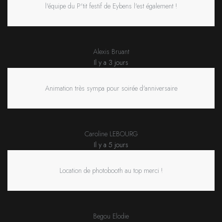
l'équipe du P'tit festif de Eybens l'est également !
Alexis Bruant
Il y a 3 jours
Animation très sympa pour soirée d'anniversaire
Caroline LEBOURG
Il y a 5 jours
Location de photobooth au top merci !
Begou Elodie