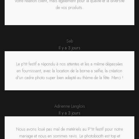
votre relation client, mais également pour la qualité et la diversité
de vos produits.
Seb
Il y a 3 jours
Le p'tit festif a répondu à nos attentes et les a même dépassées
en fournissant, avec la location de la borne a selfie, la création
d'un cadre photo super bien adapté au thème de la fête. Merci !
Adrienne Langlois
Il y a 3 jours
Nous avons loué pas mal de matériels au P'tit festif pour notre
mariage et nous en sommes ravis. Le photobooth est top et