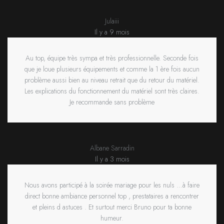
Julaiii
Il y a 9 mois
Au top, équipe très sympa et très professionnelle. Seconde fois
que je loue plusieurs équipements et comme la 1 ère fois aucun
problème aussi bien au niveau retrait que du retour du matériel.
Les explications du fonctionnement du matériel sont très claires.
Je recommande sans problème
Albane Sarradin
Il y a 3 mois
Nous avons participé à la soirée mariage pour les nuls ...à faire
direct bonne ambiance personnel top , prestataires a rencontrer
et pleins d astuces . Et surtout merci Bruno pour ta bonne
humeur.