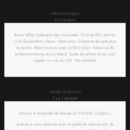
Adrienne Langlois
Il y a 6 jours
Borne selfies louée pour des cousinades. Prise de RDV précise,
1/2h d'explications claires, nécessaires. Empreinte de carte pour
la caution. Retour toujours avec un RDV précis. Beaucoup de
professionnalisme, aucun lézard. Toutes les photos prises sont
copiées sur ma clé USB. Très satisfaite.
Mireille De Boissieu
Il y a 1 semaine
Bonjour à l'ensemble de l'équipe du P'tit festif. ( Eybens )
Je tenais à vous remercier pour la qualité de votre accueil, de