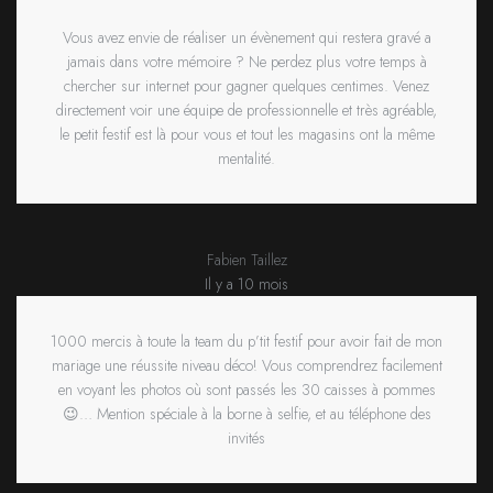
Vous avez envie de réaliser un évènement qui restera gravé a
jamais dans votre mémoire ? Ne perdez plus votre temps à
chercher sur internet pour gagner quelques centimes. Venez
directement voir une équipe de professionnelle et très agréable,
le petit festif est là pour vous et tout les magasins ont la même
mentalité.
Fabien Taillez
Il y a 10 mois
1000 mercis à toute la team du p’tit festif pour avoir fait de mon
mariage une réussite niveau déco! Vous comprendrez facilement
en voyant les photos où sont passés les 30 caisses à pommes
😉… Mention spéciale à la borne à selfie, et au téléphone des
invités