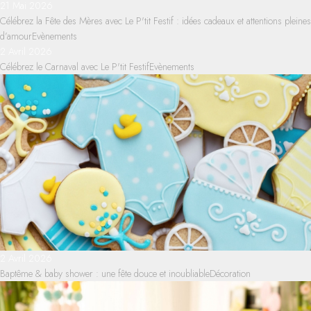
21 Mai 2026
Célébrez la Fête des Mères avec Le P'tit Festif : idées cadeaux et attentions pleines
d’amour
Evènements
2 Avril 2026
Célébrez le Carnaval avec Le P'tit Festif
Evènements
2 Avril 2026
Baptême & baby shower : une fête douce et inoubliable
Décoration