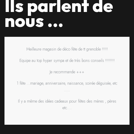
Ils parlent de
nous ...
Meilleure magasin de déco fête de tt grenoble !!!!!
Equipe au top hyper sympa et de très bons conseils !!!!!!!!
Je recommande +++
1 fête ...mariage, anniversaire, naissance, soirée déguisée, etc
.....
Il y a même des idées cadeaux pour fêtes des mères , pères
etc....