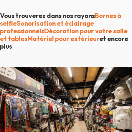
Vous trouverez dans nos rayons
Bornes à
selfie
Sonorisation et éclairage
professionnels
Décoration pour votre salle
et tables
Matériel pour extérieur
et encore
plus