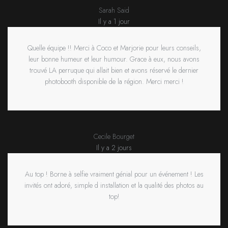
Sarah Said
Il y a 1 jour
Quelle équipe !! Merci à Coco et Marjorie pour leurs conseils,
leur bonne humeur et leur humour. Grace à eux, nous avons
trouvé LA perruque qui allait bien et avons réservé le dernier
photobooth disponible de la région. Merci merci !
Cecile Bourget
Il y a 2 jours
Au top ! Borne à selfie vraiment génial pour un événement ! Les
invités ont adoré, simple d installation et la qualité des photos au
top!