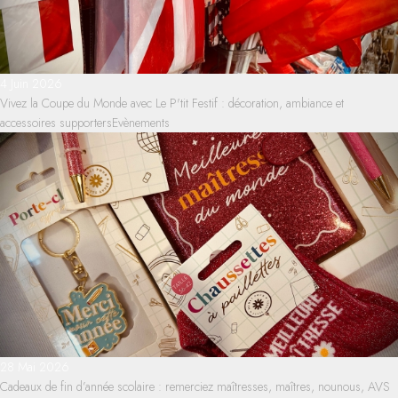
4 Juin 2026
Vivez la Coupe du Monde avec Le P'tit Festif : décoration, ambiance et
accessoires supporters
Evènements
28 Mai 2026
Cadeaux de fin d’année scolaire : remerciez maîtresses, maîtres, nounous, AVS