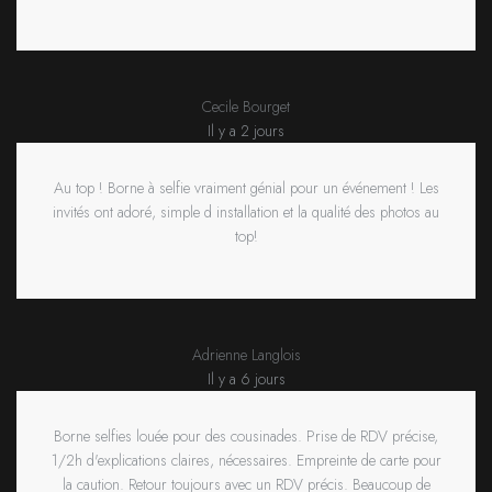
Cecile Bourget
Il y a 2 jours
Au top ! Borne à selfie vraiment génial pour un événement ! Les
invités ont adoré, simple d installation et la qualité des photos au
top!
Adrienne Langlois
Il y a 6 jours
Borne selfies louée pour des cousinades. Prise de RDV précise,
1/2h d'explications claires, nécessaires. Empreinte de carte pour
la caution. Retour toujours avec un RDV précis. Beaucoup de