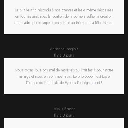
Le p'tit festif a répondu à nos attentes et les a même dépassées
en fournissant, avec la location de la borne a selfie, la création
d'un cadre photo super bien adapté au thème de la fête. Merci !
Adrienne Langlois
Il y a 3 jours
Nous avons loué pas mal de matériels au P'tit festif pour notre
mariage et nous en sommes ravis. Le photobooth est top et
l'équipe du P'tit festif de Eybens l'est également !
Alexis Bruant
Il y a 3 jours