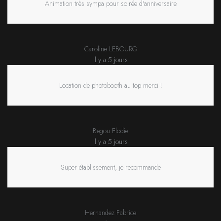
Animation très sympa pour soirée d'anniversaire
Caroline LEBOURG
Il y a 5 jours
Location de photobooth au top merci !
Begou Elodie
Il y a 5 jours
Super établissement, je recommande
Hernandez Fabrice