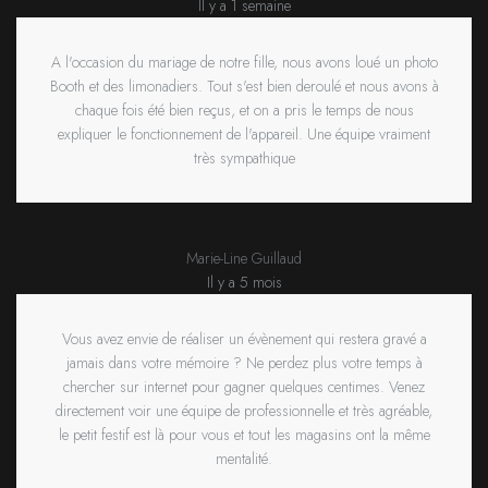
Il y a 1 semaine
A l'occasion du mariage de notre fille, nous avons loué un photo
Booth et des limonadiers. Tout s'est bien deroulé et nous avons à
chaque fois été bien reçus, et on a pris le temps de nous
expliquer le fonctionnement de l'appareil. Une équipe vraiment
très sympathique
Marie-Line Guillaud
Il y a 5 mois
Vous avez envie de réaliser un évènement qui restera gravé a
jamais dans votre mémoire ? Ne perdez plus votre temps à
chercher sur internet pour gagner quelques centimes. Venez
directement voir une équipe de professionnelle et très agréable,
le petit festif est là pour vous et tout les magasins ont la même
mentalité.