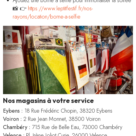
Ajoutez une borne à selfie pour immortaliser la soirée
📸 👉
https://www.leptitfestif.fr/nos-
rayons/location/borne-a-selfie
Nos magasins à votre service
Eybens :
18 Rue Frédéric Chopin, 38320 Eybens
Voiron :
2 Rue Jean Monnet, 38500 Voiron
Chambéry :
715 Rue de Belle Eau, 73000 Chambéry
Valence :
Pl. Irène Joliot Curie, 26000 Valence