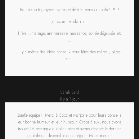
Equipe au top hyper sympa et de très bons conseils !!!!!!!!
Je recommande +++
1 fête ...mariage, anniversaire, naissance, soirée déguisée, etc
.....
Il y a même des idées cadeaux pour fêtes des mères , pères
etc....
Sarah Said
Il y a 1 jour
Quelle équipe !! Merci à Coco et Marjorie pour leurs conseils,
leur bonne humeur et leur humour. Grace à eux, nous avons
trouvé LA perruque qui allait bien et avons réservé le dernier
photobooth disponible de la région. Merci merci !