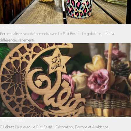
19 Mars 2026
Personnalisez vos événements avec Le P'tit Festif : Le gobelet qui fait la
différence
Evènements
19 Mars 2026
Célébrez l’Aïd avec Le P'tit Festif : Décoration, Partage et Ambiance