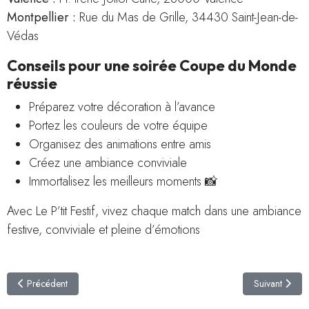
Montpellier :
Rue du Mas de Grille, 34430 Saint-Jean-de-
Védas
Conseils pour une soirée Coupe du Monde
réussie
Préparez votre décoration à l’avance
Portez les couleurs de votre équipe
Organisez des animations entre amis
Créez une ambiance conviviale
Immortalisez les meilleurs moments 📸
Avec Le P’tit Festif, vivez chaque match dans une ambiance
festive, conviviale et pleine d’émotions
Article précédent : Célébrez la Fête des Pères avec Le P'tit Festif : idée
Article suiva
Précédent
Suivant