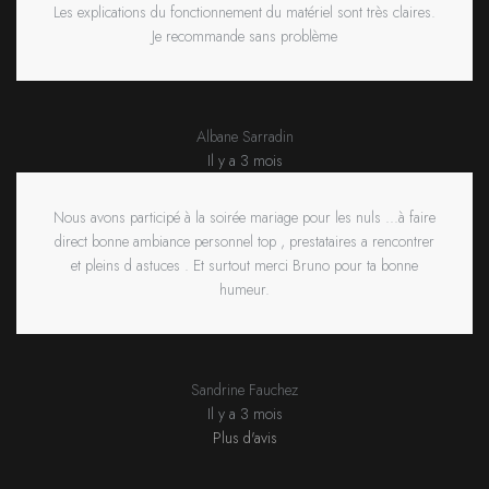
Les explications du fonctionnement du matériel sont très claires.
Je recommande sans problème
Albane Sarradin
Il y a 3 mois
Nous avons participé à la soirée mariage pour les nuls ...à faire
direct bonne ambiance personnel top , prestataires a rencontrer
et pleins d astuces . Et surtout merci Bruno pour ta bonne
humeur.
Sandrine Fauchez
Il y a 3 mois
Plus d'avis