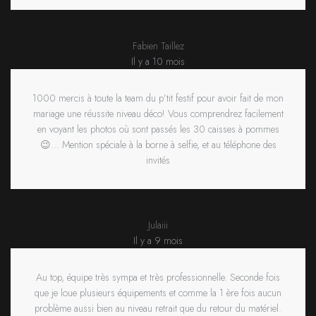
Fabien Taillez
Il y a 10 mois
1000 mercis à toute la team du p’tit festif pour avoir fait de mon
mariage une réussite niveau déco! Vous comprendrez facilement
en voyant les photos où sont passés les 30 caisses à pommes
😉… Mention spéciale à la borne à selfie, et au téléphone des
invités
Julaiii
Il y a 9 mois
Au top, équipe très sympa et très professionnelle. Seconde fois
que je loue plusieurs équipements et comme la 1 ère fois aucun
problème aussi bien au niveau retrait que du retour du matériel.