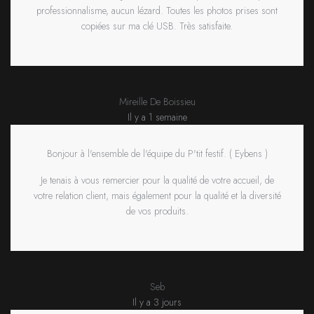
professionnalisme, aucun lézard. Toutes les photos prises sont
copiées sur ma clé USB. Très satisfaite.
Mireille De Boissieu
Il y a 1 semaine
Bonjour à l'ensemble de l'équipe du P'tit festif. ( Eybens )
Je tenais à vous remercier pour la qualité de votre accueil, de
votre relation client, mais également pour la qualité et la diversité
de vos produits.
Seb
Il y a 3 jours