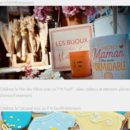
et ATSEM
Evènements
21 Mai 2026
Célébrez la Fête des Mères avec Le P'tit Festif : idées cadeaux et attentions pleines
d’amour
Evènements
2 Avril 2026
Célébrez le Carnaval avec Le P'tit Festif
Evènements